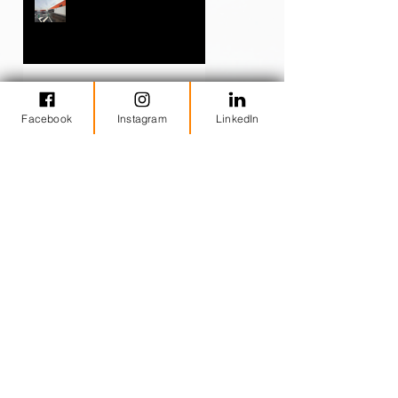
Apertura de una nueva
tienda CONSUM
COOPERATIVA
VALENCIANA en Fortuna
(Murcia)
Apertura primera tienda
Facebook
Instagram
LinkedIn
2025 Consum Cooperativa
Valenciana
𝐍𝐮𝐞𝐯𝐨 𝐏𝐫𝐨𝐲𝐞𝐜𝐭𝐨 𝐞𝐧 𝐜𝐮𝐫𝐬𝐨
𝐍𝐮𝐞𝐯𝐨 𝐏𝐫𝐨𝐲𝐞𝐜𝐭𝐨 𝐞𝐧 𝐜𝐮𝐫𝐬𝐨
Ya podéis disfrutar los