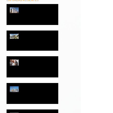
ENTRADAS RECIENTES
ELISEO PLA RAMIREZ SL y
B&B HOTELS alcanzan los
cinco proyectos hoteleros
con una inversión
superior a 35 millones de
euros
📰 El Nazareno destaca el
proyecto del nuevo Hotel
B&B en Dos Hermanas,
promovido por Eliseo Pla
Ramírez S.L.
El Ayuntamiento de
Monóvar y Eliseo Pla
Ramírez S.L. firman un
convenio para la
implantación de un
supermercado Consum
HOTEL B&B ALICANTE
en el Camp de Marín