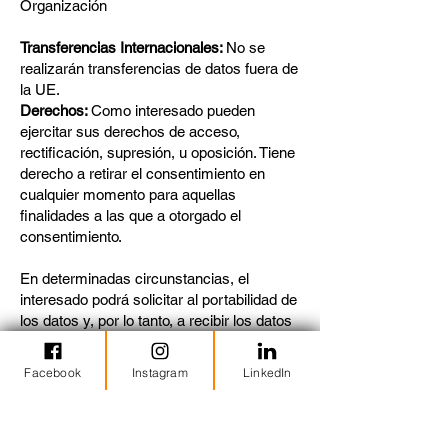
Organización
Transferencias Internacionales:
No se
realizarán transferencias de datos fuera de
la UE.
Derechos:
Como interesado pueden
ejercitar sus derechos de acceso,
rectificación, supresión, u oposición. Tiene
derecho a retirar el consentimiento en
cualquier momento para aquellas
finalidades a las que a otorgado el
consentimiento.
En determinadas circunstancias, el
interesado podrá solicitar al portabilidad de
los datos y, por lo tanto, a recibir los datos
personales que le incumban en un formato
estructurado, de uso común y lectura
Facebook
Instagram
LinkedIn
mecánica, para poder transmitirlos a otro
responsable del tratamiento.
En determinadas circunstancias, el