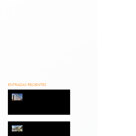
ENTRADAS RECIENTES
ELISEO PLA RAMIREZ SL y
B&B HOTELS alcanzan los
cinco proyectos hoteleros
con una inversión
superior a 35 millones de
euros
📰 El Nazareno destaca el
proyecto del nuevo Hotel