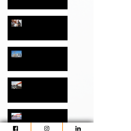
B&B en Dos Hermanas,
promovido por Eliseo Pla
Ramírez S.L.
El Ayuntamiento de
Monóvar y Eliseo Pla
Ramírez S.L. firman un
convenio para la
implantación de un
supermercado Consum
HOTEL B&B ALICANTE
en el Camp de Marín
Apertura de una nueva
tienda CONSUM
COOPERATIVA
VALENCIANA en Fortuna
(Murcia)
Apertura primera tienda
2025 Consum Cooperativa
Valenciana