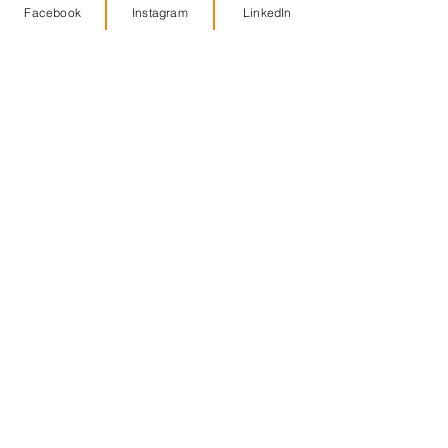
Facebook
Instagram
LinkedIn
𝐍𝐮𝐞𝐯𝐨 𝐏𝐫𝐨𝐲𝐞𝐜𝐭𝐨 𝐞𝐧 𝐜𝐮𝐫𝐬𝐨
𝐍𝐮𝐞𝐯𝐨 𝐏𝐫𝐨𝐲𝐞𝐜𝐭𝐨 𝐞𝐧 𝐜𝐮𝐫𝐬𝐨
Ya podéis disfrutar los
apartamentos turísticos
del edificio LÍBERE
MÁLAGA TRINIDAD
Mutxamel (Alicante).
Residencia para personas
mayores dependientes