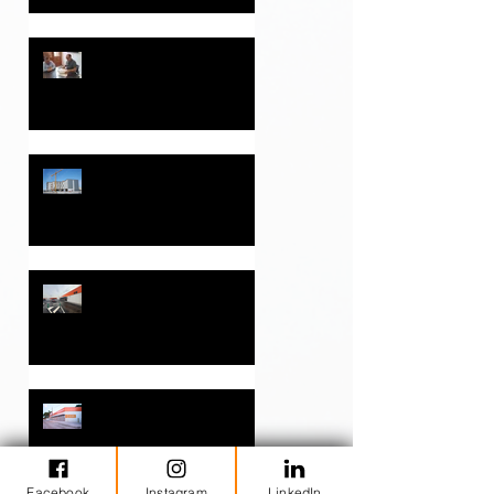
promovido por Eliseo Pla
Ramírez S.L.
El Ayuntamiento de
Monóvar y Eliseo Pla
Ramírez S.L. firman un
convenio para la
implantación de un
supermercado Consum
HOTEL B&B ALICANTE
en el Camp de Marín
Apertura de una nueva
tienda CONSUM
COOPERATIVA
VALENCIANA en Fortuna
(Murcia)
Apertura primera tienda
2025 Consum Cooperativa
Valenciana
Facebook
Instagram
LinkedIn