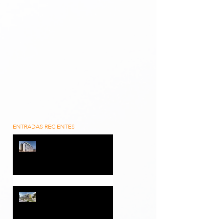
ENTRADAS RECIENTES
ELISEO PLA RAMIREZ SL y
B&B HOTELS alcanzan los
cinco proyectos hoteleros
con una inversión
superior a 35 millones de
euros
📰 El Nazareno destaca el
proyecto del nuevo Hotel
B&B en Dos Hermanas,