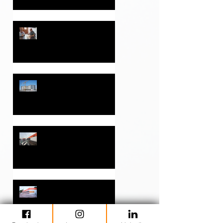
promovido por Eliseo Pla
Ramírez S.L.
El Ayuntamiento de
Monóvar y Eliseo Pla
Ramírez S.L. firman un
convenio para la
implantación de un
supermercado Consum
HOTEL B&B ALICANTE
en el Camp de Marín
Apertura de una nueva
tienda CONSUM
COOPERATIVA
VALENCIANA en Fortuna
(Murcia)
Apertura primera tienda
2025 Consum Cooperativa
Valenciana