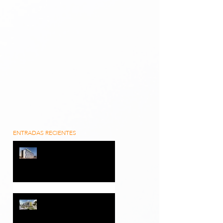
ENTRADAS RECIENTES
ELISEO PLA RAMIREZ SL y
B&B HOTELS alcanzan los
cinco proyectos hoteleros
con una inversión
superior a 35 millones de
euros
📰 El Nazareno destaca el
proyecto del nuevo Hotel
B&B en Dos Hermanas,